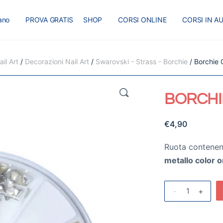
iano
PROVA GRATIS
SHOP
CORSI ONLINE
CORSI IN A
I
MASTER
BLOG
il Art
/
Decorazioni Nail Art
/
Swarovski - Strass - Borchie
/ Borchie 
🔍
BORCHI
€
4,90
Ruota contene
metallo color 
-
+