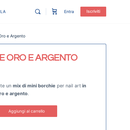
Iscriviti
ULA
Entra
Oro e Argento
E ORO E ARGENTO
nte un
mix di mini borchie
per nail art
in
oro e argento
.
Aggiungi al carrello