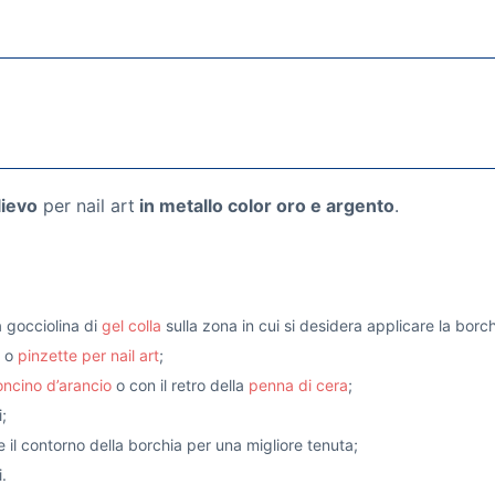
lievo
per nail art
in metallo color oro e argento
.
na gocciolina di
gel colla
sulla zona in cui si desidera applicare la borch
o
pinzette per nail art
;
ncino d’arancio
o con il retro della
penna di cera
;
;
e il contorno della borchia per una migliore tenuta;
.