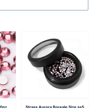
50pz
Strass Aurora Boreale Size ss5