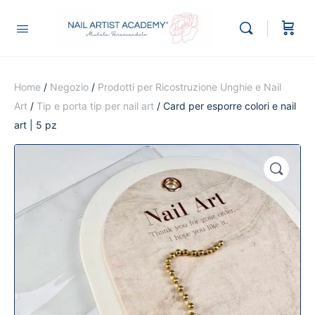
Home
/
Negozio
/
Prodotti per Ricostruzione Unghie e Nail
Art
/
Tip e porta tip per nail art
/ Card per esporre colori e nail
art | 5 pz
🔍