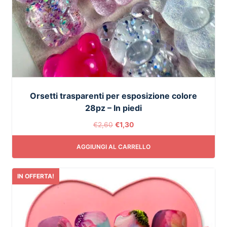
Orsetti trasparenti per esposizione colore
28pz – In piedi
€
2,60
€
1,30
AGGIUNGI AL CARRELLO
IN OFFERTA!