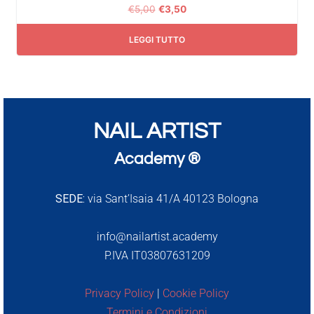
€
5,00
€
3,50
LEGGI TUTTO
NAIL ARTIST
Academy ®
SEDE:
via Sant’Isaia 41/A 40123 Bologna
info@nailartist.academy
P.IVA IT03807631209
Privacy Policy
|
Cookie Policy
Termini e Condizioni