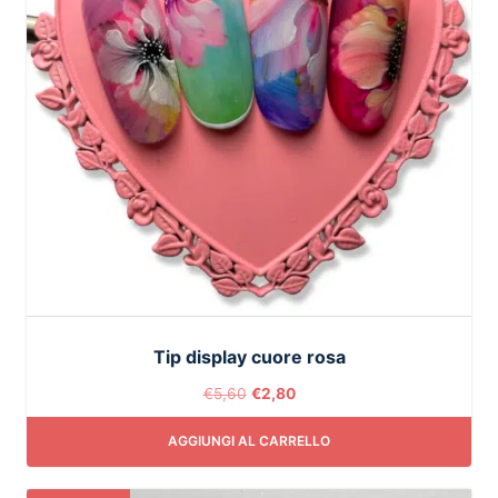
Tip display cuore rosa
€
5,60
€
2,80
AGGIUNGI AL CARRELLO