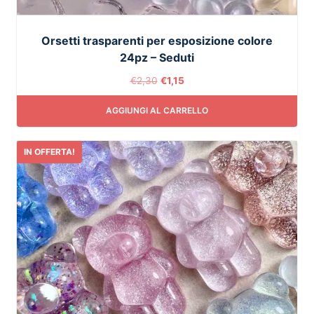
Orsetti trasparenti per esposizione colore
24pz – Seduti
€
2,30
€
1,15
AGGIUNGI AL CARRELLO
IN OFFERTA!