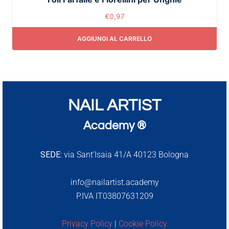
€
0,97
AGGIUNGI AL CARRELLO
NAIL ARTIST
Academy ®
SEDE:
via Sant’Isaia 41/A 40123 Bologna
info@nailartist.academy
P.IVA IT03807631209
Privacy Policy
|
Cookie Policy