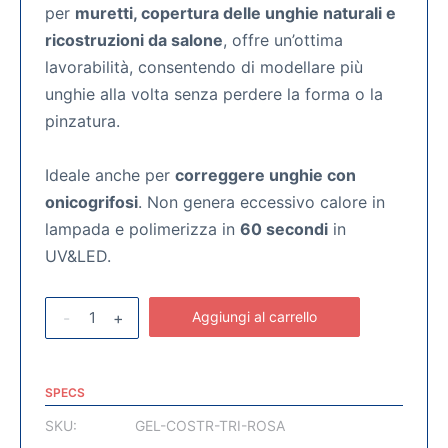
per
muretti, copertura delle unghie naturali e
ricostruzioni da salone
, offre un’ottima
lavorabilità, consentendo di modellare più
unghie alla volta senza perdere la forma o la
pinzatura.
Ideale anche per
correggere unghie con
onicogrifosi
. Non genera eccessivo calore in
lampada e polimerizza in
60 secondi
in
UV&LED.
-
+
Aggiungi al carrello
SPECS
SKU:
GEL-COSTR-TRI-ROSA