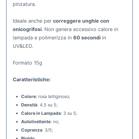
pinzatura.
Ideale anche per
correggere unghie con
onicogrifosi
. Non genera eccessivo calore in
lampada e polimerizza in
60 secondi
in
UV&LED.
Formato 15g
Caratteristiche:
Colore:
rosa lattiginoso;
Densità
: 4,5 su 5;
Calore in Lampada
: 3 su 5;
Autolivellante
: no;
Coprenza
: 3/5;
Rigido