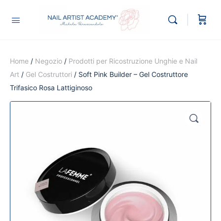
Home
/
Negozio
/
Prodotti per Ricostruzione Unghie e Nail
Art
/
Gel Costruttori
/ Soft Pink Builder – Gel Costruttore
Trifasico Rosa Lattiginoso
🔍