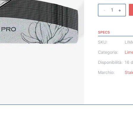
-
+
SPECS
SKU:
LIM
Categoria:
Lime
Disponibilità:
16 d
Marchio:
Stal