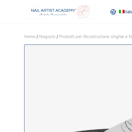
Ital
RECENSION
Home
/
Negozio
/
Prodotti per Ricostruzione Unghie e Na