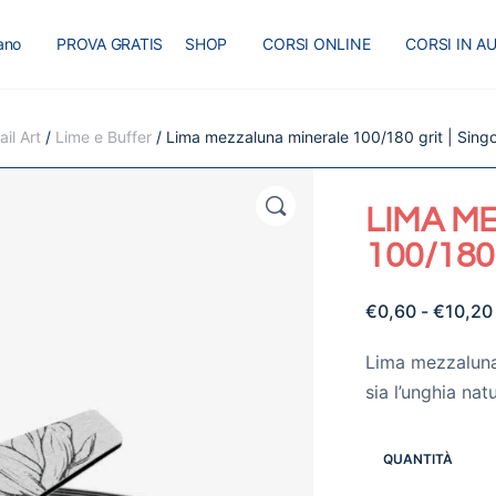
iano
PROVA GRATIS
SHOP
CORSI ONLINE
CORSI IN A
I
MASTER
BLOG
il Art
/
Lime e Buffer
/ Lima mezzaluna minerale 100/180 grit | Singo
🔍
LIMA M
100/180
€
0,60
-
€
10,20
Lima mezzaluna 
sia l’unghia natu
QUANTITÀ