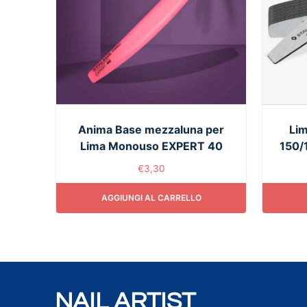
Anima Base mezzaluna per
Lim
Lima Monouso EXPERT 40
150/1
€
3,30
AGGIUNGI AL CARRELLO
NAIL ARTIST