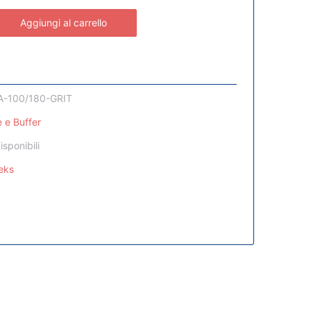
Aggiungi al carrello
A-100/180-GRIT
 e Buffer
isponibili
eks