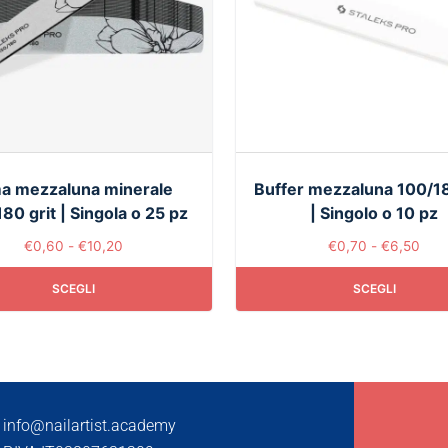
a mezzaluna minerale
Buffer mezzaluna 100/18
80 grit | Singola o 25 pz
| Singolo o 10 pz
€
0,60
-
€
10,20
€
0,70
-
€
6,50
SCEGLI
SCEGLI
info@nailartist.academy