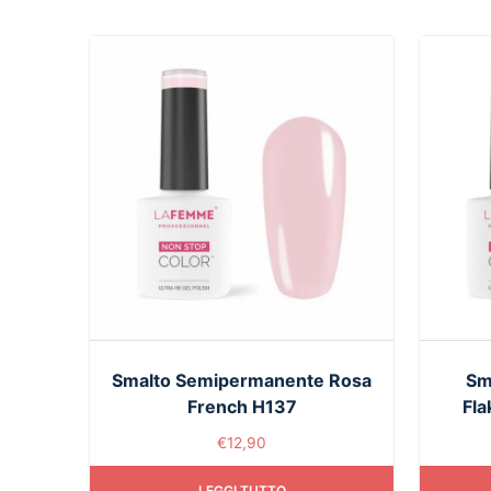
Smalto Semipermanente Rosa
Sm
French H137
Fla
€
12,90
LEGGI TUTTO