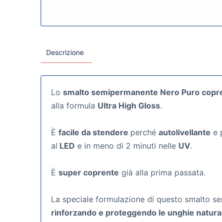
Descrizione
Lo
smalto semipermanente Nero Puro copr
alla formula
Ultra High Gloss
.
È
facile da stendere
perché
autolivellante
e p
al
LED
e in meno di 2 minuti nelle
UV
.
È
super coprente
già alla prima passata.
La speciale formulazione di questo smalto sem
rinforzando e proteggendo le unghie natural