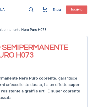
Iscriviti
ULA
Entra
mipermanente Nero Puro H073
 SEMIPERMANENTE
URO H073
rmanente Nero Puro coprente
, garantisce
rni
un’eccellente durata, ha un effetto
super
è
resistente a graffi e urti
. È
super coprente
passata.