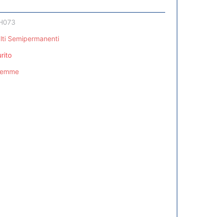
H073
lti Semipermanenti
rito
Femme