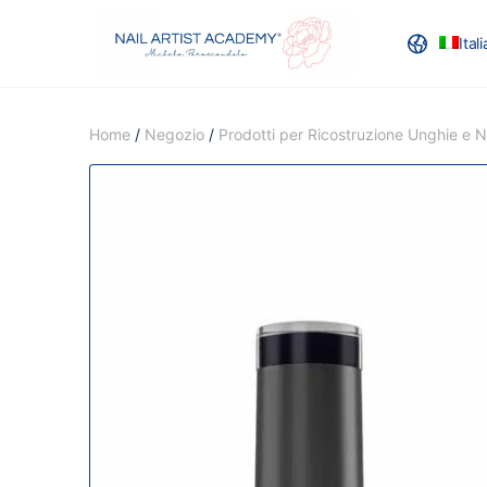
Ital
RECENSION
Home
/
Negozio
/
Prodotti per Ricostruzione Unghie e Na