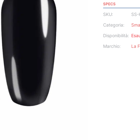
SPECS
SKU:
SS-
Categoria:
Sma
Disponibilità:
Esau
Marchio:
La 