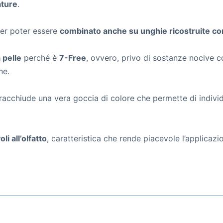
ature
.
per poter essere
combinato anche su unghie ricostruite con 
 pelle
perché è
7-Free
, ovvero, privo di sostanze nocive 
ne.
acchiude una vera goccia di colore che permette di individu
li all’olfatto
, caratteristica che rende piacevole l’applicazi