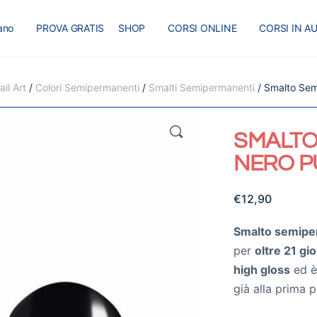
iano
PROVA GRATIS
SHOP
CORSI ONLINE
CORSI IN A
I
MASTER
BLOG
il Art
/
Colori Semipermanenti
/
Smalti Semipermanenti
/ Smalto Se
🔍
SMALTO
NERO P
€
12,90
Smalto semipe
per
oltre 21 gio
high gloss
ed 
già alla prima 