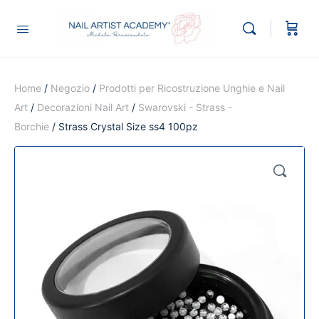
Home
/
Negozio
/
Prodotti per Ricostruzione Unghie e Nail
Art
/
Decorazioni Nail Art
/
Swarovski - Strass -
Borchie
/ Strass Crystal Size ss4 100pz
🔍