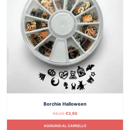
Borchie Halloween
€
9,00
€
3,90
AGGIUNGI AL CARRELLO