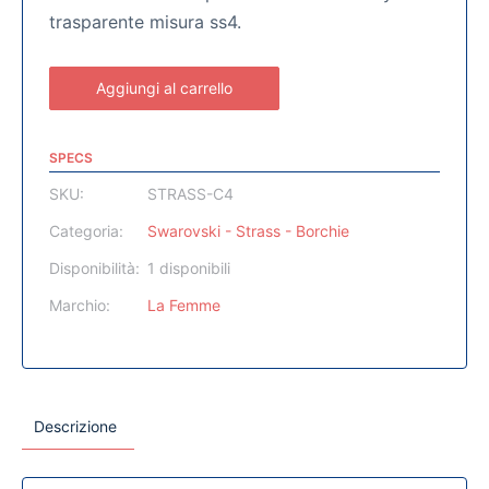
trasparente misura ss4.
Aggiungi al carrello
SPECS
SKU:
STRASS-C4
Categoria:
Swarovski - Strass - Borchie
Disponibilità:
1 disponibili
Marchio:
La Femme
Descrizione