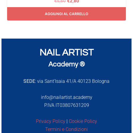
€
5,60
€
2,80
AGGIUNGI AL CARRELLO
NAIL ARTIST
Academy ®
SEDE:
via Sant’Isaia 41/A 40123 Bologna
info@nailartist.academy
P.IVA IT03807631209
Privacy Policy
|
Cookie Policy
Termini e Condizioni