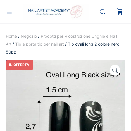
Home
/
Negozio
/
Prodotti per Ricostruzione Unghie e Nail
Art
/
Tip e porta tip per nail art
/ Tip ovali long 2 colore nero –
50pz
IN OFFERTA!
🔍