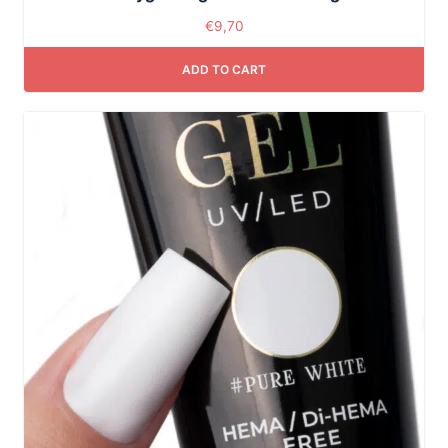
€
9,70
ADD TO CART