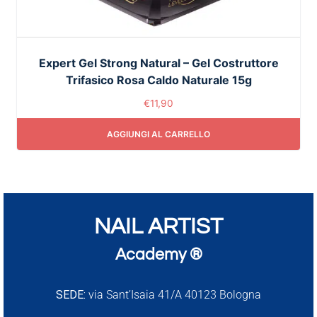
Expert Gel Strong Natural – Gel Costruttore
Trifasico Rosa Caldo Naturale 15g
€
11,90
AGGIUNGI AL CARRELLO
NAIL ARTIST
Academy ®
SEDE:
via Sant’Isaia 41/A 40123 Bologna