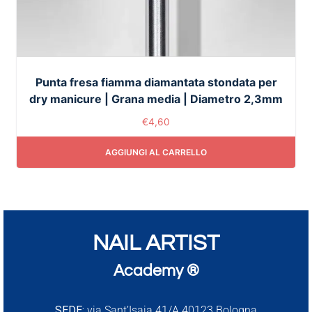
Punta fresa fiamma diamantata stondata per
dry manicure | Grana media | Diametro 2,3mm
€
4,60
AGGIUNGI AL CARRELLO
NAIL ARTIST
Academy ®
SEDE:
via Sant’Isaia 41/A 40123 Bologna