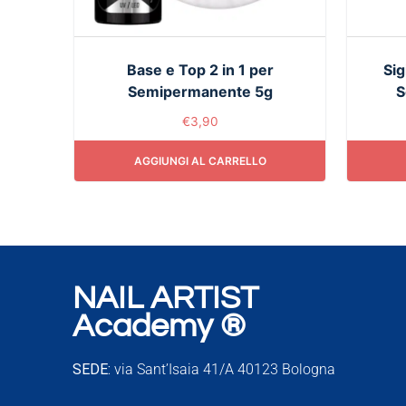
Base e Top 2 in 1 per
Sig
Semipermanente 5g
S
€
3,90
AGGIUNGI AL CARRELLO
NAIL ARTIST
Academy ®
SEDE:
via Sant’Isaia 41/A 40123 Bologna