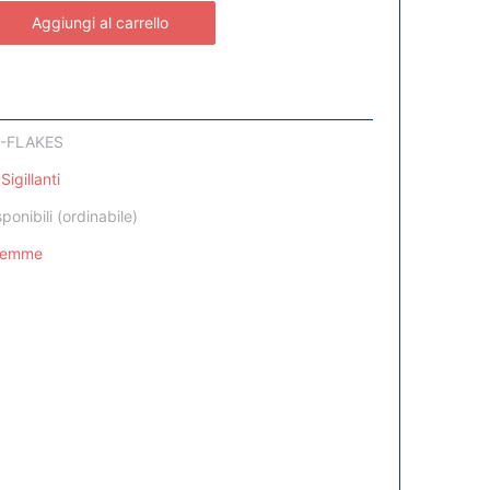
Aggiungi al carrello
-FLAKES
Sigillanti
sponibili (ordinabile)
Femme