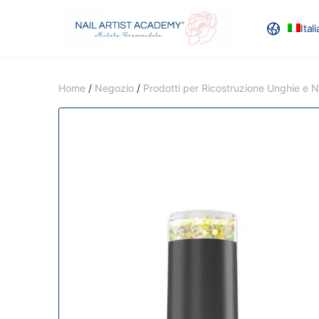
Ital
RECENSION
Home
/
Negozio
/
Prodotti per Ricostruzione Unghie e Na