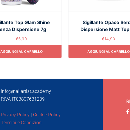
illante Top Glam Shine
Sigillante Opaco Sen
enza Dispersione 7g
Dispersione Matt Top
€
5,90
€
14,90
AGGIUNGI AL CARRELLO
AGGIUNGI AL CARRELLO
info@nailartist.academy
P.IVA IT03807631209
R
Privacy Policy
|
Cookie Policy
Termini e Condizioni