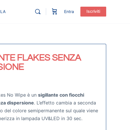
Iscriviti
ULA
Entra
ANTE FLAKES SENZA
SIONE
akes No Wipe è un
sigillante con fiocchi
nza dispersione
. L’effetto cambia a seconda
 o del colore semipermanente sul quale viene
imerizza in lampada UV&LED in 30 sec.