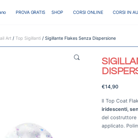
iano
PROVA GRATIS
SHOP
CORSI ONLINE
CORSI IN A
I
MASTER
BLOG
il Art
/
Top Sigillanti
/ Sigillante Flakes Senza Dispersione
🔍
SIGILL
DISPER
€
14,90
Il Top Coat Fl
iridescenti, se
del costruttore
applicato. Pol