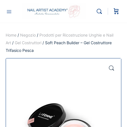
Home
/
Negozio
/
Prodotti per Ricostruzione Unghie e Nail
Art
/
Gel Costruttori
/ Soft Peach Builder – Gel Costruttore
Trifasico Pesca
🔍