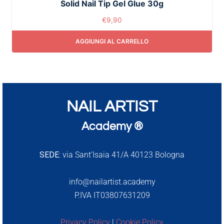
Solid Nail Tip Gel Glue 30g
€
9,90
AGGIUNGI AL CARRELLO
NAIL ARTIST
Academy ®
SEDE:
via Sant’Isaia 41/A 40123 Bologna
info@nailartist.academy
P.IVA IT03807631209
Privacy Policy
|
Cookie Policy