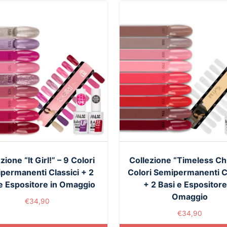
zione “It Girl!” – 9 Colori
Collezione “Timeless Chi
permanenti Classici + 2
Colori Semipermanenti Cl
e Espositore in Omaggio
+ 2 Basi e Espositore
Omaggio
€
34,90
€
34,90