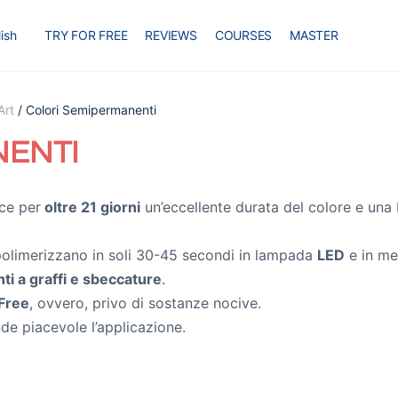
ish
TRY FOR FREE
REVIEWS
COURSES
MASTER
Art
/ Colori Semipermanenti
NENTI
ce per
oltre 21 giorni
un’eccellente durata del colore e una 
olimerizzano in soli 30-45 secondi in lampada
LED
e in me
nti a graffi e sbeccature
.
Free
, ovvero, privo di sostanze nocive.
nde piacevole l’applicazione.