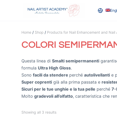
Engl
Home
/
Shop
/
Products for Nail Enhancement and Nail 
COLORI SEMIPERMA
Questa linea di
Smalti semipermanenti
garantis
formula
Ultra High Gloss
.
Sono
facili da stendere
perché
autolivellanti
e p
Super coprenti
già alla prima passata e
resiste
Sicuri per le tue unghie e la tua pelle
perché
7-
Molto
gradevoli all’olfatto
, caratteristica che re
Showing all 3 results