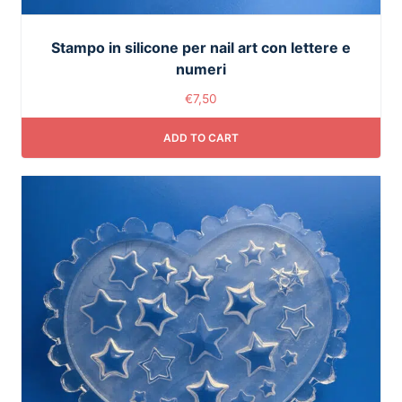
Stampo in silicone per nail art con lettere e
numeri
€
7,50
ADD TO CART