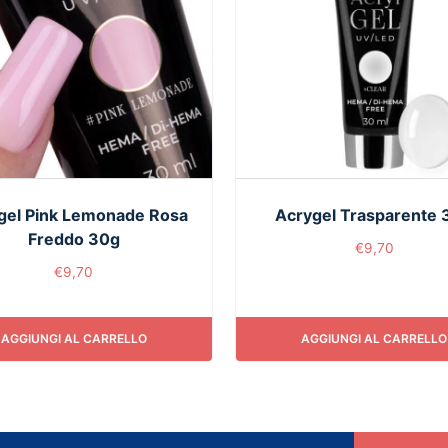
gel Pink Lemonade Rosa
Acrygel Trasparente 
Freddo 30g
€
9,70
€
9,70
AGGIUNGI AL CARRELLO
AGGIUNGI AL CARRELLO