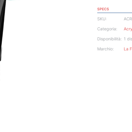
SPECS
SKU:
ACR
Categoria:
Acr
Disponibilità:
1 di
Marchio:
La 