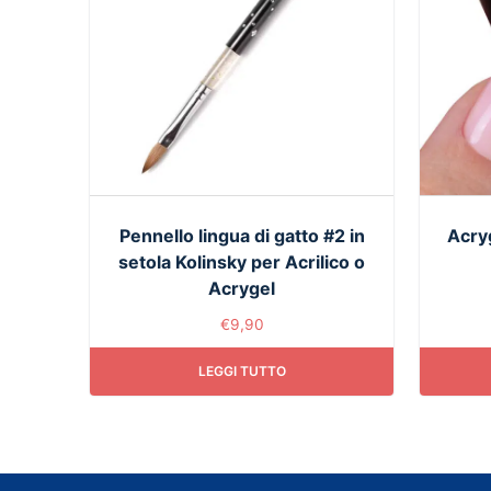
Pennello lingua di gatto #2 in
Acry
setola Kolinsky per Acrilico o
Acrygel
€
9,90
LEGGI TUTTO