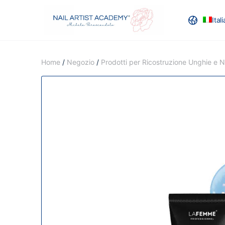
Ital
RECENSION
Home
/
Negozio
/
Prodotti per Ricostruzione Unghie e Na