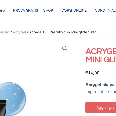
iano
PROVA GRATIS
SHOP
CORSI ONLINE
CORSI IN A
I
MASTER
BLOG
il Art
/
Acrygel
/ Acrygel Blu Pastello con mini glitter 30g
🔍
ACRYGE
MINI GL
€
14,90
Acrygel blu pas
impeccabile co
Aggiungi al