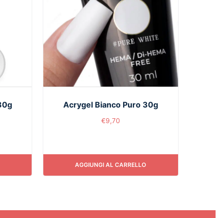
30g
Acrygel Bianco Puro 30g
€
9,70
AGGIUNGI AL CARRELLO