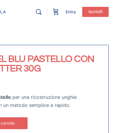
Iscriviti
ULA
Entra
L BLU PASTELLO CON
ITTER 30G
tello
per una ricostruzione unghie
n un metodo semplice e rapido.
 carrello