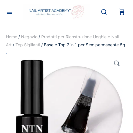
Home
/
Negozio
/
Prodotti per Ricostruzione Unghie e Nail
Art
/
Top Sigillanti
/ Base e Top 2 in 1 per Semipermanente 5g
🔍