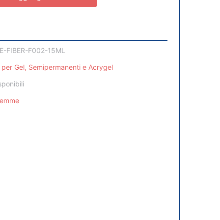
E-FIBER-F002-15ML
 per Gel, Semipermanenti e Acrygel
sponibili
Femme