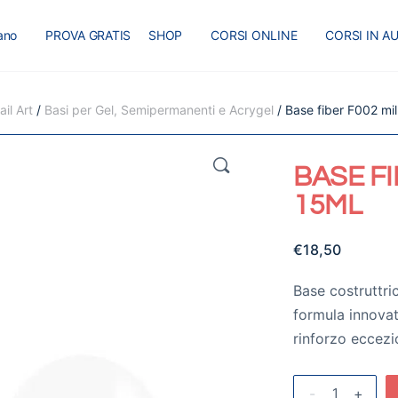
iano
PROVA GRATIS
SHOP
CORSI ONLINE
CORSI IN A
I
MASTER
BLOG
il Art
/
Basi per Gel, Semipermanenti e Acrygel
/ Base fiber F002 mi
🔍
BASE FI
15ML
€
18,50
Base costruttric
formula innovat
rinforzo eccezi
-
+