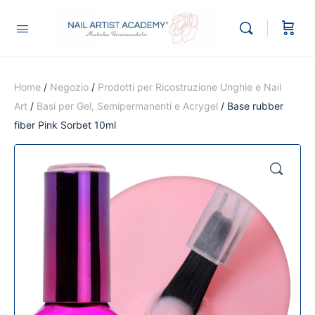
Home
/
Negozio
/
Prodotti per Ricostruzione Unghie e Nail
Art
/
Basi per Gel, Semipermanenti e Acrygel
/ Base rubber
fiber Pink Sorbet 10ml
🔍