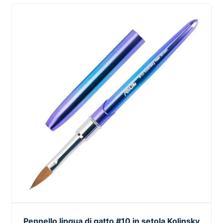
Pennello lingua di gatto #10 in setola Kolinsky