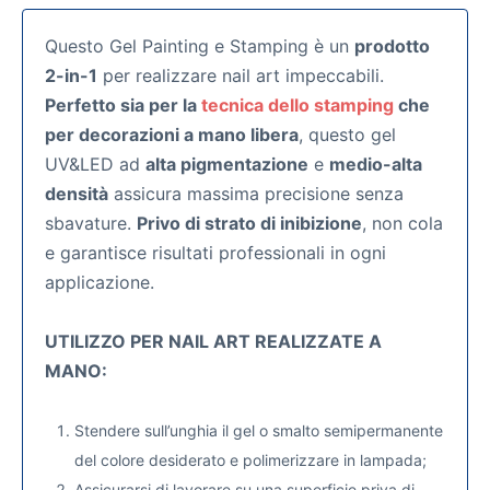
Questo Gel Painting e Stamping è un
prodotto
2-in-1
per realizzare nail art impeccabili.
Perfetto sia per la
tecnica dello stamping
che
per decorazioni a mano libera
, questo gel
UV&LED ad
alta pigmentazione
e
medio-alta
densità
assicura massima precisione senza
sbavature.
Privo di strato di inibizione
, non cola
e garantisce risultati professionali in ogni
applicazione.
UTILIZZO PER NAIL ART REALIZZATE A
MANO:
Stendere sull’unghia il gel o smalto semipermanente
del colore desiderato e polimerizzare in lampada;
Assicurarsi di lavorare su una superficie priva di