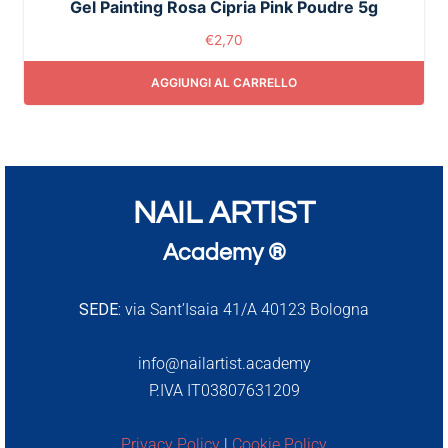
Gel Painting Rosa Cipria Pink Poudre 5g
€
2,70
AGGIUNGI AL CARRELLO
NAIL ARTIST
Academy ®
SEDE:
via Sant’Isaia 41/A 40123 Bologna
info@nailartist.academy
P.IVA IT03807631209
Privacy Policy
|
Cookie Policy