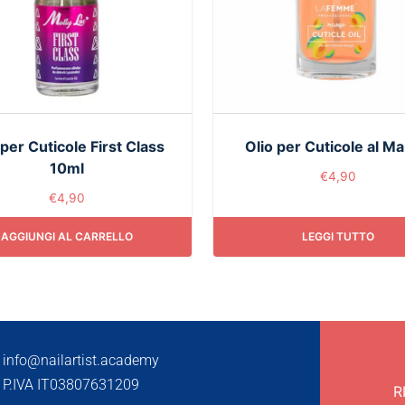
 per Cuticole First Class
Olio per Cuticole al M
10ml
€
4,90
€
4,90
AGGIUNGI AL CARRELLO
LEGGI TUTTO
info@nailartist.academy
P.IVA IT03807631209
R