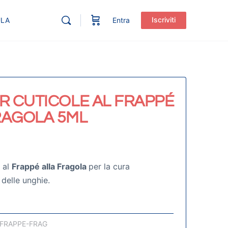
Iscriviti
ULA
Entra
ER CUTICOLE AL FRAPPÉ
RAGOLA 5ML
o
al
Frappé alla Fragola
per la cura
delle unghie.
FRAPPE-FRAG