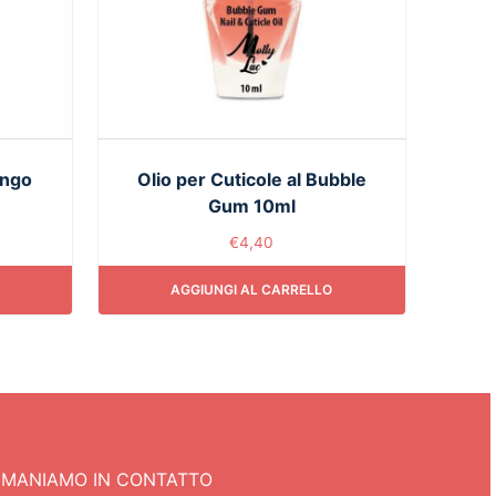
ango
Olio per Cuticole al Bubble
Gum 10ml
€
4,40
AGGIUNGI AL CARRELLO
IMANIAMO IN CONTATTO