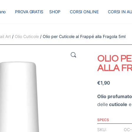
iano
PROVA GRATIS
SHOP
CORSI ONLINE
CORSI IN A
I
MASTER
BLOG
il Art
/
Olio Cuticole
/ Olio per Cuticole al Frappé alla Fragola 5ml
🔍
OLIO P
ALLA F
€
1,90
Olio profumat
delle
cuticole
e 
SPECS
SKU:
OC-