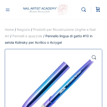
Home
/
Negozio
/
Prodotti per Ricostruzione Unghie e Nail
Art
/
Pennelli e spazzole
/ Pennello lingua di gatto #10 in
setola Kolinsky per Acrilico o Acrygel
🔍