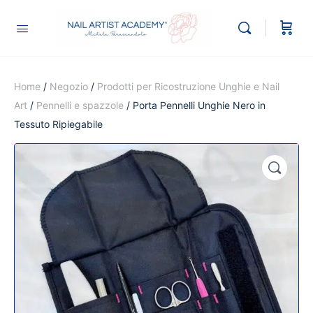
Home
/
Negozio
/
Prodotti per Ricostruzione Unghie e Nail
Art
/
Pennelli e spazzole
/ Porta Pennelli Unghie Nero in
Tessuto Ripiegabile
🔍