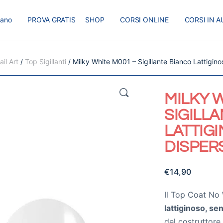
liano
PROVA GRATIS
SHOP
CORSI ONLINE
CORSI IN A
I
MASTER
BLOG
il Art
/
Top Sigillanti
/ Milky White M001 – Sigillante Bianco Lattigin
🔍
MILKY W
SIGILL
LATTIG
DISPER
€
14,90
Il Top Coat No
lattiginoso, se
del costruttore