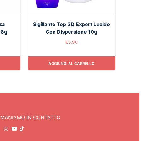
za
Sigillante Top 3D Expert Lucido
 8g
Con Dispersione 10g
€
8,90
AGGIUNGI AL CARRELLO
IMANIAMO IN CONTATTO