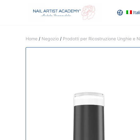
Ita
RECENSION
Home
/
Negozio
/
Prodotti per Ricostruzione Unghie e Na