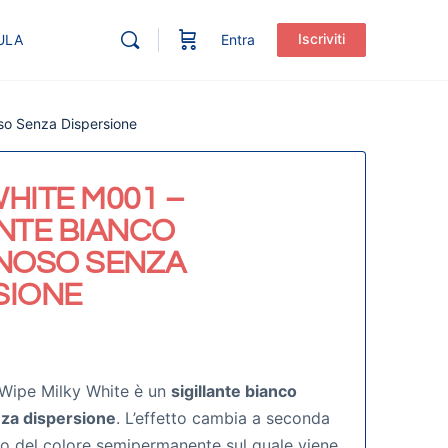
Iscriviti
ULA
Entra
oso Senza Dispersione
HITE M001 –
ANTE BIANCO
INOSO SENZA
SIONE
 Wipe Milky White è un
sigillante bianco
nza dispersione
. L’effetto cambia a seconda
 o del colore semipermanente sul quale viene