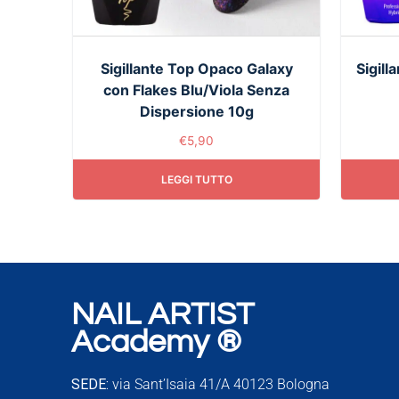
Sigillante Top Opaco Galaxy
Sigil
con Flakes Blu/Viola Senza
Dispersione 10g
€
5,90
LEGGI TUTTO
NAIL ARTIST
Academy ®
SEDE:
via Sant’Isaia 41/A 40123 Bologna