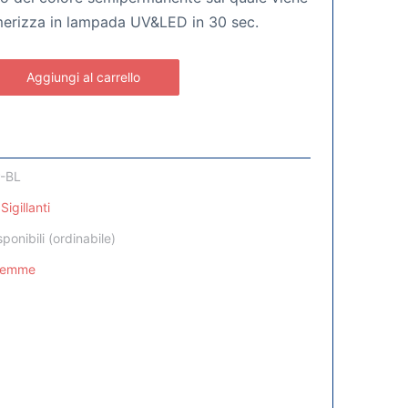
imerizza in lampada UV&LED in 30 sec.
Aggiungi al carrello
-BL
Sigillanti
sponibili (ordinabile)
Femme