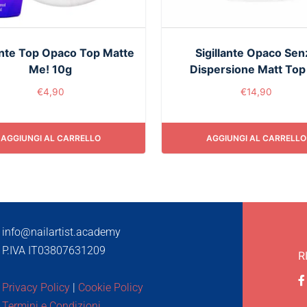
lante Top Opaco Top Matte
Sigillante Opaco Sen
Me! 10g
Dispersione Matt Top
€
4,90
€
14,90
AGGIUNGI AL CARRELLO
AGGIUNGI AL CARRELLO
info@nailartist.academy
P.IVA IT03807631209
R
Privacy Policy
|
Cookie Policy
Termini e Condizioni