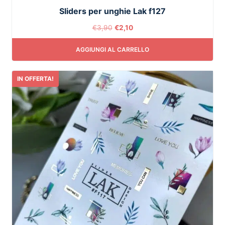
Sliders per unghie Lak f127
€
3,90
€
2,10
AGGIUNGI AL CARRELLO
IN OFFERTA!