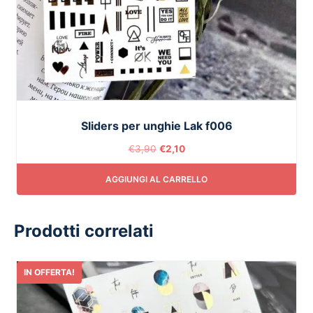
Sliders per unghie Lak f006
€
3,90
€
2,10
AGGIUNGI AL CARRELLO
Prodotti correlati
IN OFFERTA!