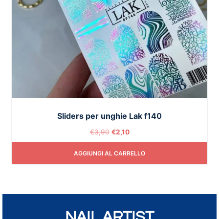
Sliders per unghie Lak f140
€
3,90
€
2,10
AGGIUNGI AL CARRELLO
NAIL ARTIST