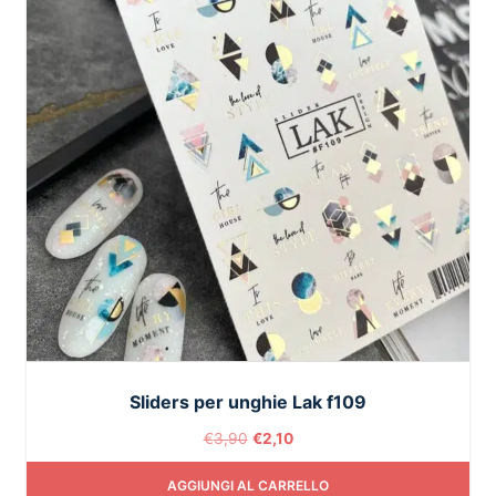
Sliders per unghie Lak f109
€
3,90
€
2,10
AGGIUNGI AL CARRELLO