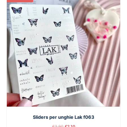
Sliders per unghie Lak f063
€
3,90
€
2,10