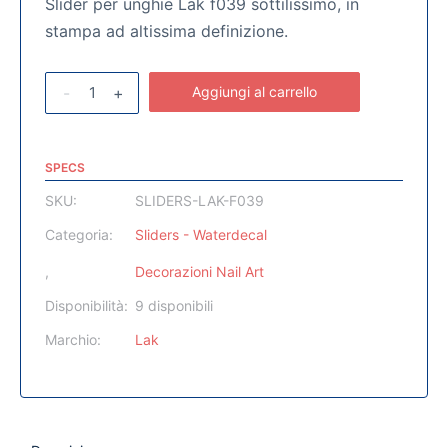
Slider per unghie Lak f039 sottilissimo, in
stampa ad altissima definizione.
-
+
Aggiungi al carrello
SPECS
SKU:
SLIDERS-LAK-F039
Categoria:
Sliders - Waterdecal
,
Decorazioni Nail Art
Disponibilità:
9 disponibili
Marchio:
Lak