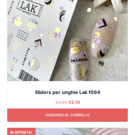
Sliders per unghie Lak f094
€
3,90
€
2,10
AGGIUNGI AL CARRELLO
IN OFFERTA!