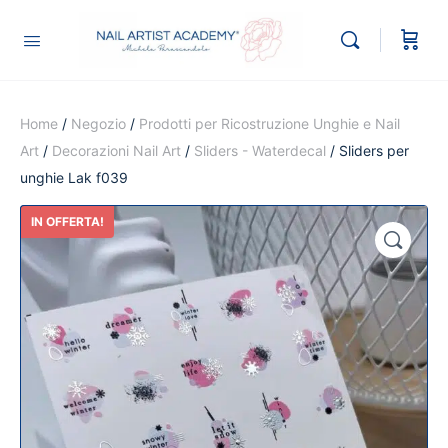
Home
/
Negozio
/
Prodotti per Ricostruzione Unghie e Nail
Art
/
Decorazioni Nail Art
/
Sliders - Waterdecal
/ Sliders per
unghie Lak f039
IN OFFERTA!
🔍