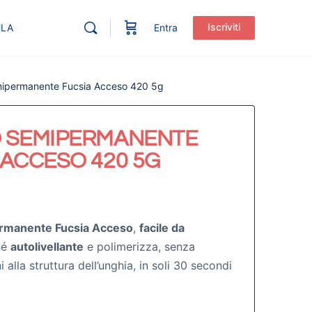
Iscriviti
ULA
Entra
mipermanente Fucsia Acceso 420 5g
 SEMIPERMANENTE
 ACCESO 420 5G
rmanente Fucsia Acceso
,
facile da
hé
autolivellante
e polimerizza, senza
alla struttura dell’unghia, in soli 30 secondi