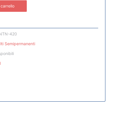
 carrello
NTN-420
lti Semipermanenti
sponibili
N