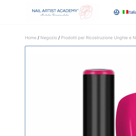
Ital
RECENSION
Home
/
Negozio
/
Prodotti per Ricostruzione Unghie e Na