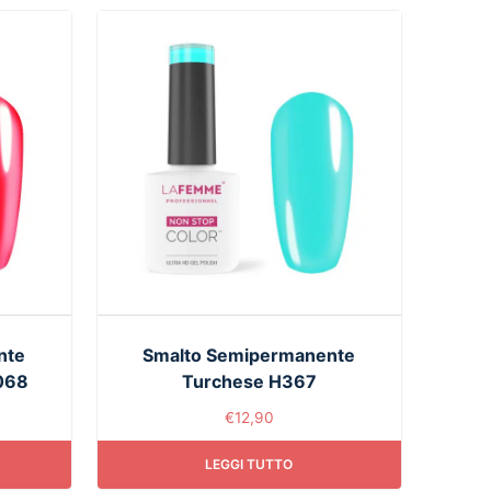
nte
Smalto Semipermanente
H068
Turchese H367
€
12,90
LEGGI TUTTO