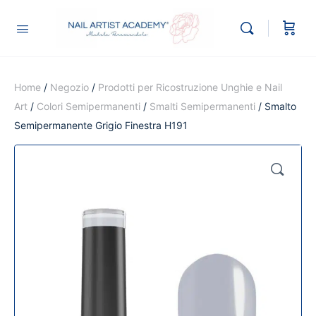
Home
/
Negozio
/
Prodotti per Ricostruzione Unghie e Nail
Art
/
Colori Semipermanenti
/
Smalti Semipermanenti
/ Smalto
Semipermanente Grigio Finestra H191
🔍