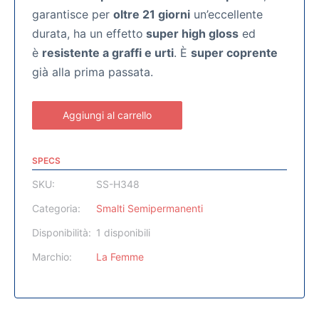
garantisce per
oltre 21 giorni
un’eccellente
durata, ha un effetto
super high gloss
ed
è
resistente a graffi e urti
. È
super coprente
già alla prima passata.
Aggiungi al carrello
SPECS
SKU:
SS-H348
Categoria:
Smalti Semipermanenti
Disponibilità:
1 disponibili
Marchio:
La Femme