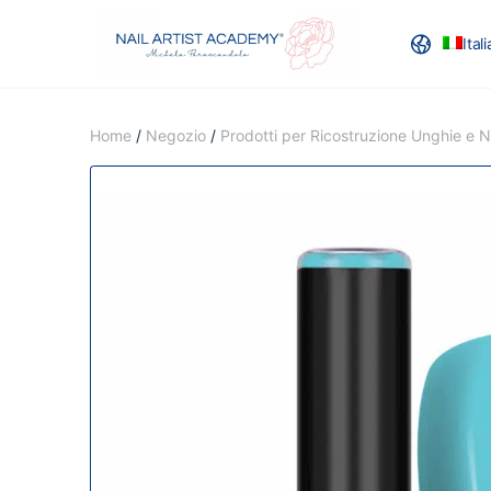
Ital
RECENSION
Home
/
Negozio
/
Prodotti per Ricostruzione Unghie e Na