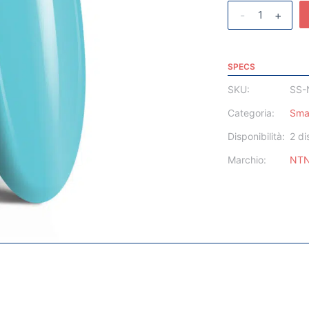
-
+
SPECS
SKU:
SS-
Categoria:
Sma
Disponibilità:
2 di
Marchio:
NT