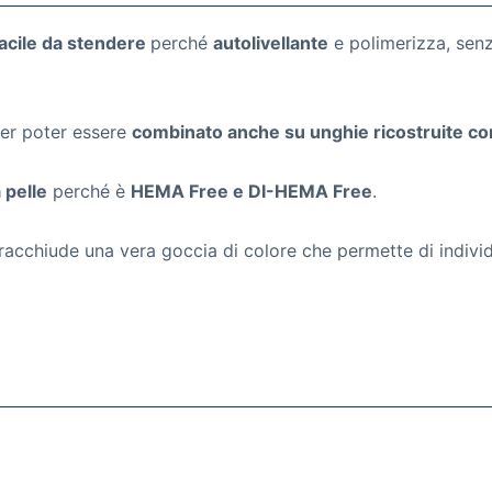
facile da stendere
perché
autolivellante
e polimerizza, senz
per poter essere
combinato anche su unghie ricostruite con 
 pelle
perché è
HEMA Free e DI-HEMA Free
.
acchiude una vera goccia di colore che permette di individu