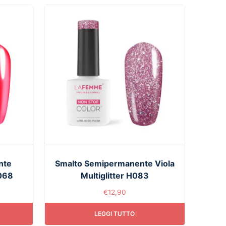
nte
Smalto Semipermanente Viola
H068
Multiglitter H083
€
12,90
LEGGI TUTTO