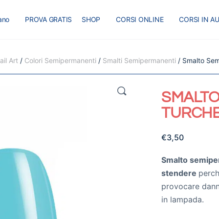
iano
PROVA GRATIS
SHOP
CORSI ONLINE
CORSI IN A
I
MASTER
BLOG
il Art
/
Colori Semipermanenti
/
Smalti Semipermanenti
/ Smalto Sem
🔍
SMALTO
TURCHE
€
3,50
Smalto semipe
stendere
perc
provocare danni 
in lampada.