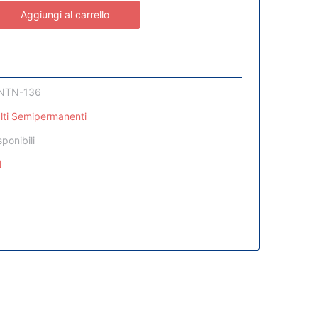
Aggiungi al carrello
NTN-136
lti Semipermanenti
sponibili
N