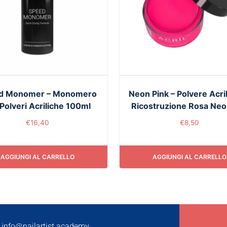
d Monomer – Monomero
Neon Pink – Polvere Acril
Polveri Acriliche 100ml
Ricostruzione Rosa Neo
€
16,40
€
8,50
AGGIUNGI AL CARRELLO
AGGIUNGI AL CARRELLO
info@nailartist.academy