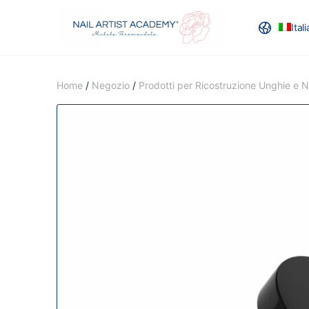
Ital
RECENSION
Home
/
Negozio
/
Prodotti per Ricostruzione Unghie e Na