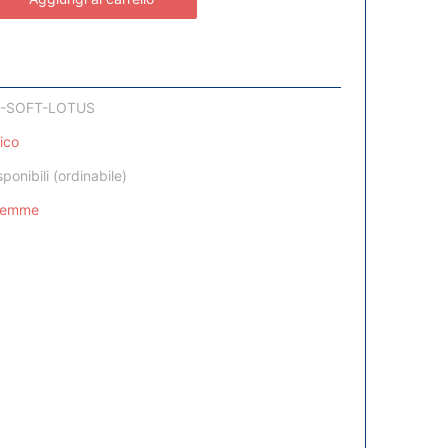
-SOFT-LOTUS
lico
sponibili (ordinabile)
Femme