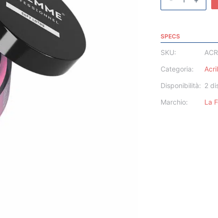
-
+
SPECS
SKU:
ACR
Categoria:
Acri
Disponibilità:
2 di
Marchio:
La 