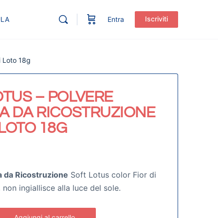
Iscriviti
ULA
Entra
i Loto 18g
OTUS – POLVERE
CA DA RICOSTRUZIONE
 LOTO 18G
a da Ricostruzione
Soft Lotus color Fior di
 non ingiallisce alla luce del sole.
Aggiungi al carrello