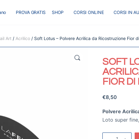
iano
PROVA GRATIS
SHOP
CORSI ONLINE
CORSI IN A
I
MASTER
BLOG
il Art
/
Acrilico
/ Soft Lotus – Polvere Acrilica da Ricostruzione Fior d
🔍
SOFT L
ACRILI
FIOR DI
€
8,50
Polvere Acrilic
Loto super fine,