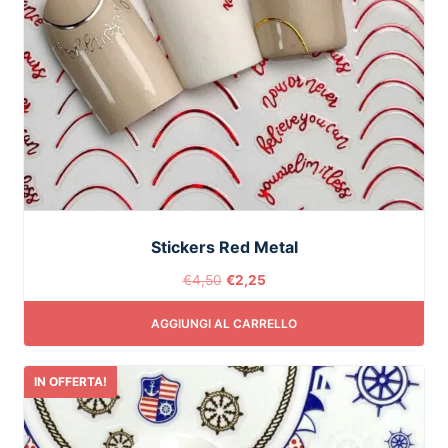
Stickers Red Metal
€
4,50
€
2,25
AGGIUNGI AL CARRELLO
IN OFFERTA!