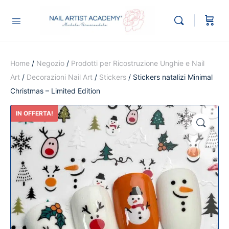
Home
/
Negozio
/
Prodotti per Ricostruzione Unghie e Nail
Art
/
Decorazioni Nail Art
/
Stickers
/ Stickers natalizi Minimal
Christmas – Limited Edition
IN OFFERTA!