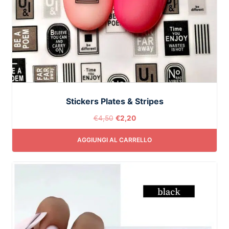
Stickers Plates & Stripes
€
4,50
€
2,20
AGGIUNGI AL CARRELLO