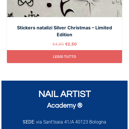
Stickers natalizi Silver Christmas – Limited
Edition
€
4,90
€
2,50
LEGGI TUTTO
NAIL ARTIST
Academy ®
SEDE:
via Sant’Isaia 41/A 40123 Bologna