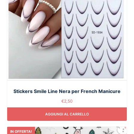
Stickers Smile Line Nera per French Manicure
€
2,50
AGGIUNGI AL CARRELLO
IN OFFERTA!