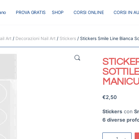
iano
PROVA GRATIS
SHOP
CORSI ONLINE
CORSI IN A
I
MASTER
BLOG
il Art
/
Decorazioni Nail Art
/
Stickers
/ Stickers Smile Line Bianca S
🔍
STICKER
SOTTIL
MANIC
€
2,50
Stickers
con
Sm
6 diverse prof