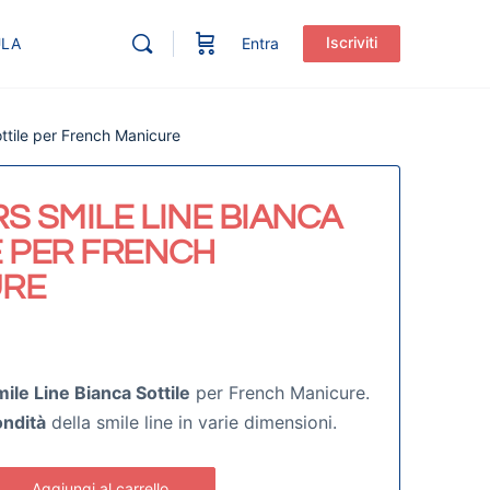
Iscriviti
ULA
Entra
ottile per French Manicure
S SMILE LINE BIANCA
E PER FRENCH
URE
ile Line Bianca Sottile
per French Manicure.
ondità
della smile line in varie dimensioni.
Aggiungi al carrello