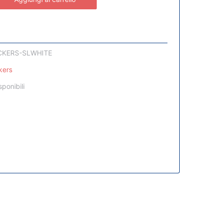
CKERS-SLWHITE
kers
sponibili