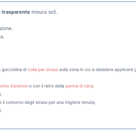
o trasparente
misura ss5.
sione.
s.
na gocciolina di
colla per strass
sulla zona in cui si desidera applicare g
cino d’arancio
o con il retro della
penna di cera
;
;
e il contorno degli strass per una migliore tenuta;
.