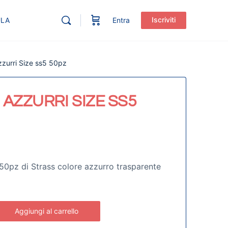
Iscriviti
ULA
Entra
zzurri Size ss5 50pz
AZZURRI SIZE SS5
50pz di Strass colore azzurro trasparente
Aggiungi al carrello