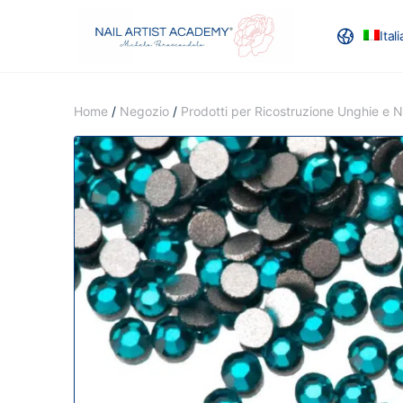
Ital
RECENSION
Home
/
Negozio
/
Prodotti per Ricostruzione Unghie e Na