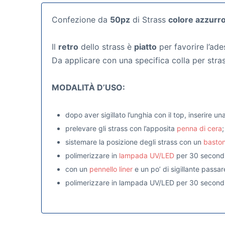
Confezione da
50pz
di Strass
colore azzurr
Il
retro
dello strass è
piatto
per favorire l’ade
Da applicare con una specifica colla per stras
MODALITÀ D’USO:
dopo aver sigillato l’unghia con il top, inserire u
prelevare gli strass con l’apposita
penna di cera
;
sistemare la posizione degli strass con un
baston
polimerizzare in
lampada UV/LED
per 30 secondi
con un
pennello liner
e un po’ di sigillante passar
polimerizzare in lampada UV/LED per 30 secondi