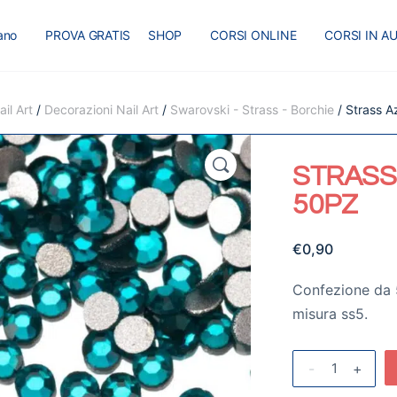
iano
PROVA GRATIS
SHOP
CORSI ONLINE
CORSI IN A
I
MASTER
BLOG
il Art
/
Decorazioni Nail Art
/
Swarovski - Strass - Borchie
/ Strass A
🔍
STRASS 
50PZ
€
0,90
Confezione da 
misura ss5.
-
+