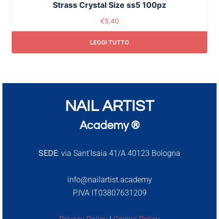
Strass Crystal Size ss5 100pz
€
5,40
LEGGI TUTTO
NAIL ARTIST
Academy ®
SEDE:
via Sant’Isaia 41/A 40123 Bologna
info@nailartist.academy
P.IVA IT03807631209