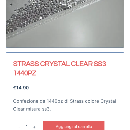
STRASS CRYSTAL CLEAR SS3
1440PZ
€
14,90
Confezione da 1440pz di Strass colore Crystal
Clear misura ss3.
-
+
Aggiungi al carrello