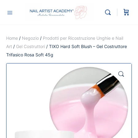
Home
/
Negozio
/
Prodotti per Ricostruzione Unghie e Nail
Art
/
Gel Costruttori
/ TIXO Hard Soft Blush – Gel Costruttore
Trifasico Rosa Soft 45g
🔍