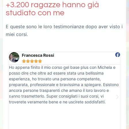
+3.200 ragazze hanno già
studiato con me
E queste sono le loro testimonianze dopo aver visto i
miei corsi.
Alice Alvisi





e
Ho eseguito un corso base gel plus con Michela. Ne avevo
Ho 
già fatti due in passato ma non ero stata per niente
vi
soddisfatta. Piena di incertezze e delusione avevo paura
Mi
ono
di rimettermi in gioco perché pensavo che fossi io il
dan
problema e che non sarei mai stata in grado di potercela
fare. Michela in questi giorni mi ha insegnato tantissime
sfaccettature del mondo delle unghie che non avevo mai
visto prima! E ho capito quanto è importante affidarsi ad
una persona professionale e onesta!!! Ma non solo…
Michela è una persona estremamente dolce e disponibile!!!
La CONSIGLIO CALDAMENTE!!! Rimasta soddisfatta infatti