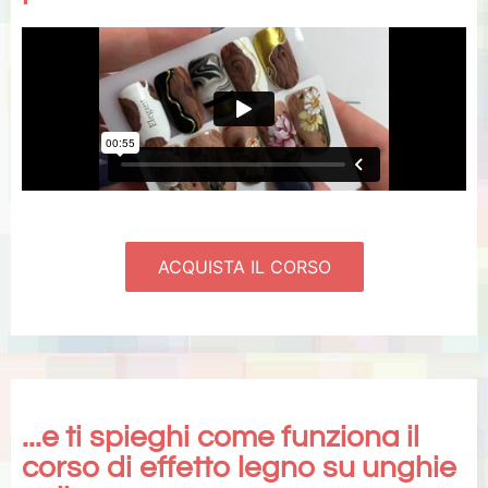
ACQUISTA IL CORSO
...e ti spieghi come funziona il
corso di effetto legno su unghie