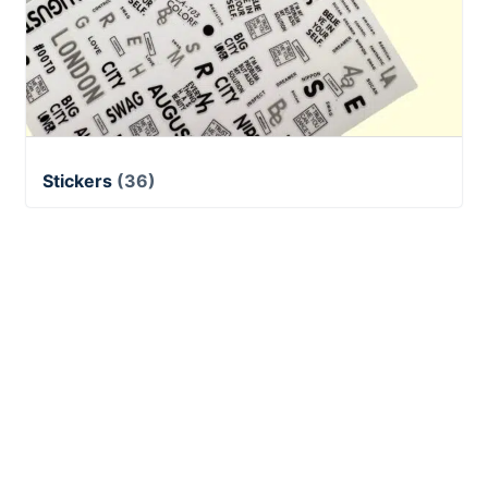
Stickers
(36)
NAIL ARTIST
Academy ®
SEDE:
via Sant’Isaia 41/A 40123 Bologna
info@nailartist.academy