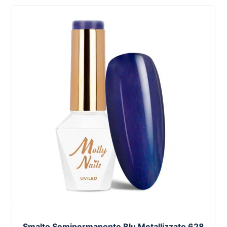
Smalto Semipermanente Blu Metallizzato 628