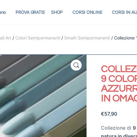
iano
PROVA GRATIS
SHOP
CORSI ONLINE
CORSI IN A
I
MASTER
BLOG
il Art
/
Colori Semipermanenti
/
Smalti Semipermanenti
/ Collezione 
🔍
COLLEZ
9 COLO
AZZURR
IN OMA
€
57,90
Collezione di
9
natura in diver