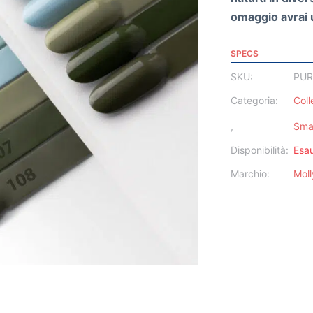
omaggio avrai u
SPECS
SKU:
PUR
Categoria:
Coll
,
Sma
Disponibilità:
Esau
Marchio:
Moll