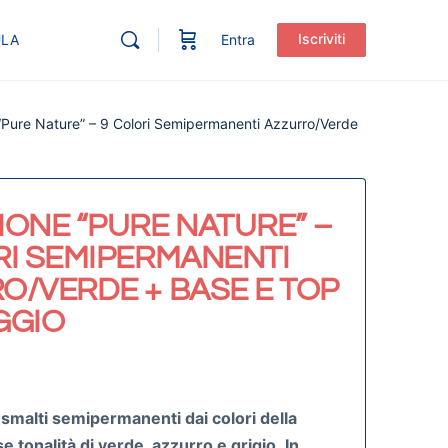
Iscriviti
ULA
Entra
“Pure Nature” – 9 Colori Semipermanenti Azzurro/Verde
IONE “PURE NATURE” –
RI SEMIPERMANENTI
O/VERDE + BASE E TOP
GGIO
 smalti semipermanenti dai
colori della
se tonalità di verde, azzurro e grigio
.
In