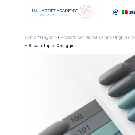
Ital
RECENSION
Home
/
Negozio
/
Prodotti per Ricostruzione Unghie e Na
+ Base e Top in Omaggio