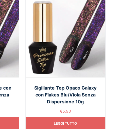
re con
Sigillante Top Opaco Galaxy
enza
con Flakes Blu/Viola Senza
Dispersione 10g
€
5,90
LEGGI TUTTO