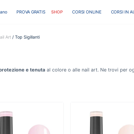
liano
PROVA GRATIS
SHOP
CORSI ONLINE
CORSI IN A
I
MASTER
BLOG
il Art
/ Top Sigillanti
protezione e tenuta
al colore o alle nail art. Ne trovi per o