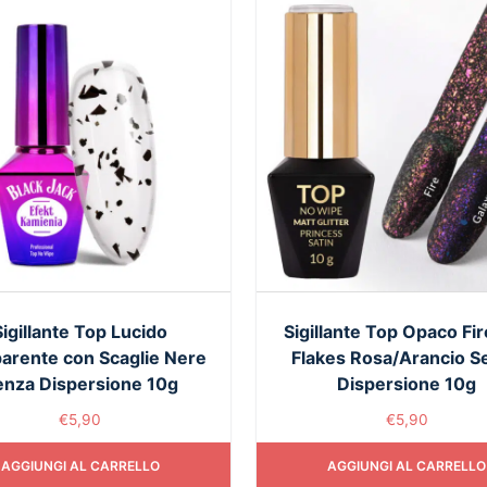
Sigillante Top Lucido
Sigillante Top Opaco Fi
arente con Scaglie Nere
Flakes Rosa/Arancio S
enza Dispersione 10g
Dispersione 10g
€
5,90
€
5,90
AGGIUNGI AL CARRELLO
AGGIUNGI AL CARRELLO