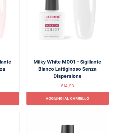
lante
Milky White M001 – Sigillante
nza
Bianco Lattiginoso Senza
Dispersione
€
14,90
AGGIUNGI AL CARRELLO