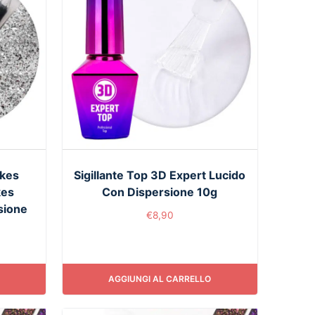
akes
Sigillante Top 3D Expert Lucido
kes
Con Dispersione 10g
sione
€
8,90
AGGIUNGI AL CARRELLO