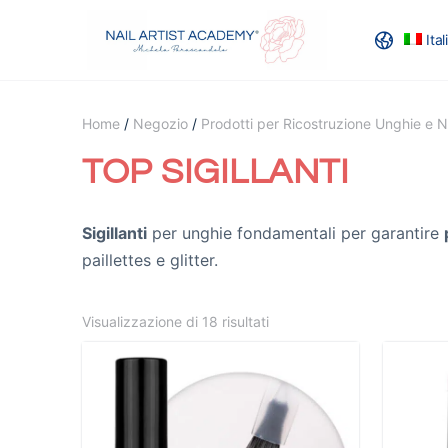
Ita
RECENSION
Home
/
Negozio
/
Prodotti per Ricostruzione Unghie e Na
TOP SIGILLANTI
Sigillanti
per unghie fondamentali per garantire
paillettes e glitter.
Visualizzazione di 18 risultati