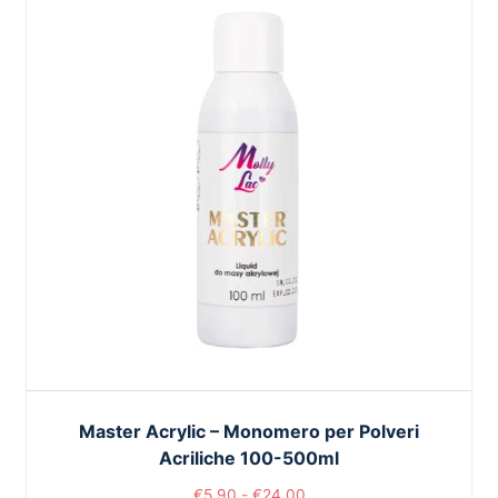
Master Acrylic – Monomero per Polveri
Acriliche 100-500ml
€
5,90
-
€
24,00