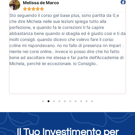
Melissa de Marco





e
Sto seguendo il corso gel base plus, sono partita da 0,e
Ho
i
che dire Michela nelle sue lezioni spiega tutto alla
po
perfezione, e quando fa le correzioni ti fa capire
es
abbastanza bene quando si sbaglia ed è giusto cosi e ti da
pr
molti consigli. quando dicevo che volevo fare il corso
an
a
online mi rispondevano. no no fallo di presenza nn impari
san
osa
niente nei corsi online.. invece io posso dire che ho fatto
tr
bene ad ascoltare me stessa e far parte dell'Accademia di
Michela, perché lei eccezionale. lo Consiglio..
Il Tuo Investimento per