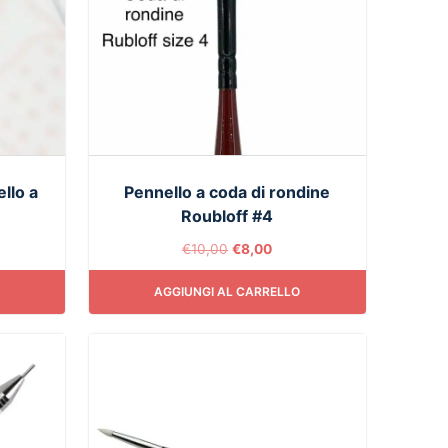
llo a
Pennello a coda di rondine
Roubloff #4
€
10,00
€
8,00
AGGIUNGI AL CARRELLO