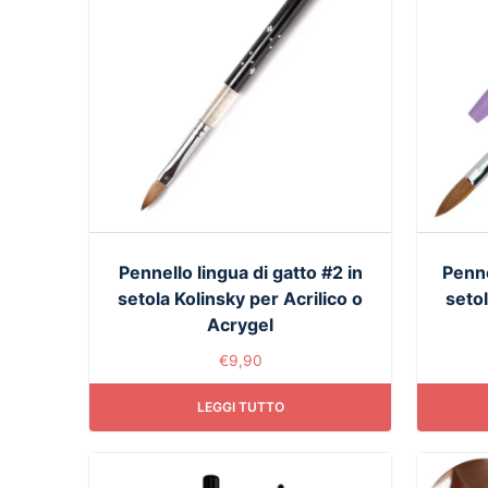
Pennello lingua di gatto #2 in
Penne
setola Kolinsky per Acrilico o
setol
Acrygel
€
9,90
LEGGI TUTTO