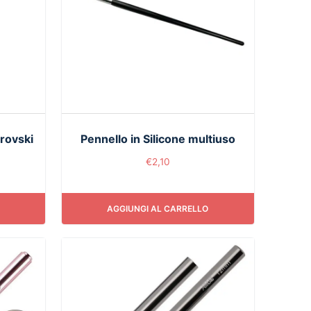
rovski
Pennello in Silicone multiuso
€
2,10
AGGIUNGI AL CARRELLO