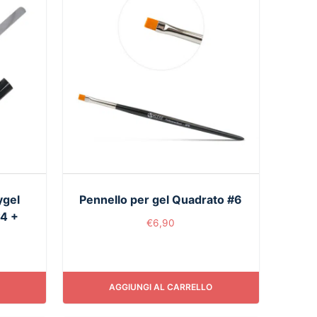
ygel
Pennello per gel Quadrato #6
#4 +
€
6,90
AGGIUNGI AL CARRELLO