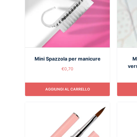
Mini Spazzola per manicure
M
vers
€
0,70
AGGIUNGI AL CARRELLO