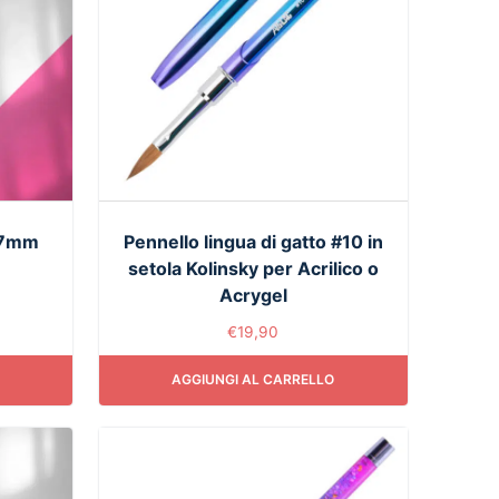
s 7mm
Pennello lingua di gatto #10 in
setola Kolinsky per Acrilico o
Acrygel
€
19,90
AGGIUNGI AL CARRELLO