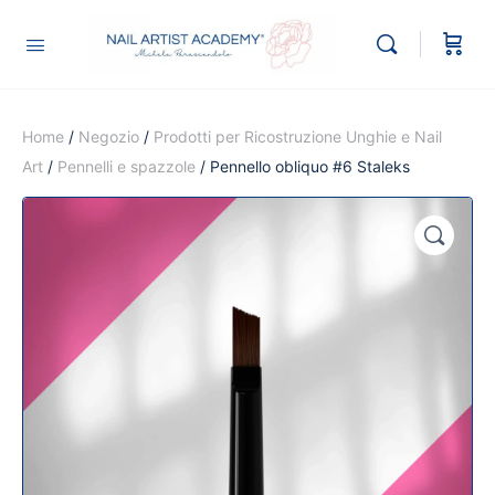
Home
/
Negozio
/
Prodotti per Ricostruzione Unghie e Nail
Art
/
Pennelli e spazzole
/ Pennello obliquo #6 Staleks
🔍