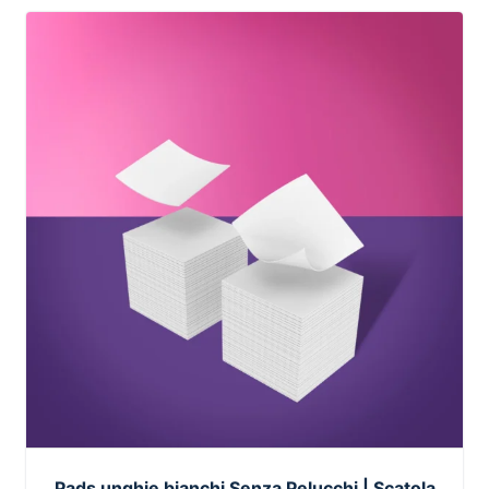
Pads unghie bianchi Senza Pelucchi | Scatola