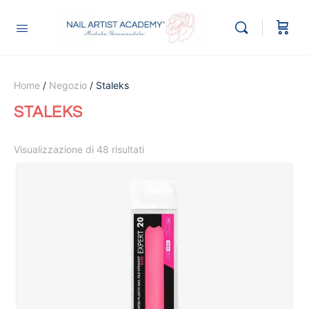
Home
/
Negozio
/ Staleks
STALEKS
Visualizzazione di 48 risultati