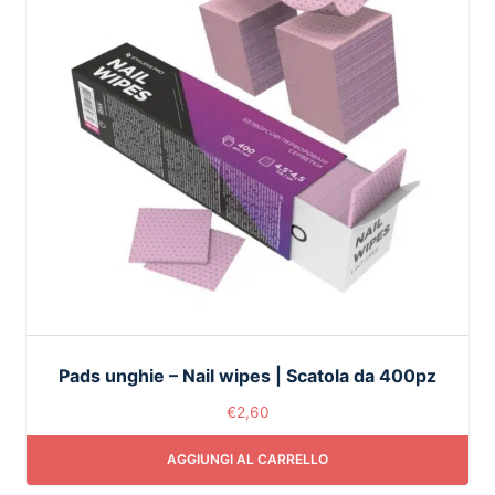
Pads unghie – Nail wipes | Scatola da 400pz
€
2,60
AGGIUNGI AL CARRELLO