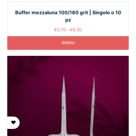
Buffer mezzaluna 100/180 grit | Singolo o 10
pz
€
0,70
-
€
6,50
SCEGLI