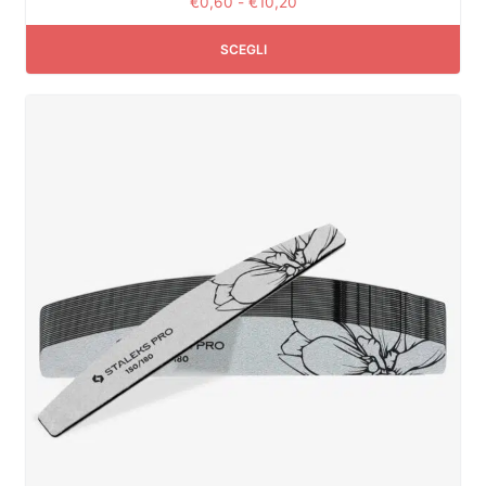
€
0,60
-
€
10,20
SCEGLI