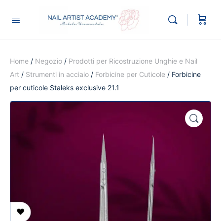
Home
/
Negozio
/
Prodotti per Ricostruzione Unghie e Nail
Art
/
Strumenti in acciaio
/
Forbicine per Cuticole
/ Forbicine
per cuticole Staleks exclusive 21.1
🔍