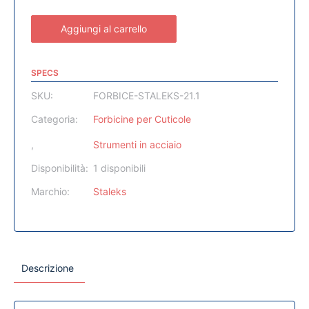
Aggiungi al carrello
SPECS
SKU:
FORBICE-STALEKS-21.1
Categoria:
Forbicine per Cuticole
,
Strumenti in acciaio
Disponibilità:
1 disponibili
Marchio:
Staleks
Descrizione