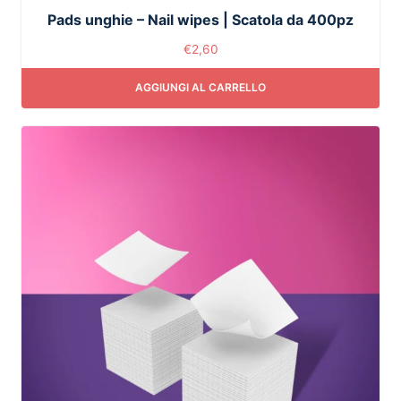
Pads unghie – Nail wipes | Scatola da 400pz
€
2,60
AGGIUNGI AL CARRELLO