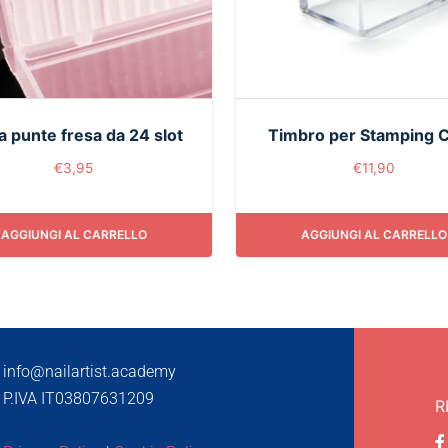
a punte fresa da 24 slot
Timbro per Stamping 
€
3,95
€
11,90
AGGIUNGI AL CARRELLO
AGGIUNGI AL CARRELLO
info@nailartist.academy
P.IVA IT03807631209
R