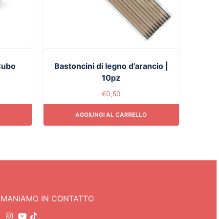
Cubo
Bastoncini di legno d’arancio |
10pz
€
0,50
AGGIUNGI AL CARRELLO
IMANIAMO IN CONTATTO