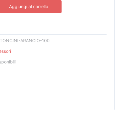
Aggiungi al carrello
TONCINI-ARANCIO-100
essori
sponibili