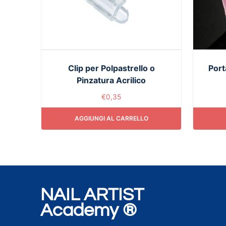
Clip per Polpastrello o
Port
Pinzatura Acrilico
€
0,35
AGGIUNGI AL CARRELLO
NAIL ARTIST
Academy ®