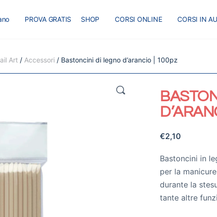
iano
PROVA GRATIS
SHOP
CORSI ONLINE
CORSI IN A
I
MASTER
BLOG
il Art
/
Accessori
/ Bastoncini di legno d’arancio | 100pz
🔍
BASTON
D’ARANC
€
2,10
Bastoncini in l
per la manicure, 
durante la stesu
tante altre funz